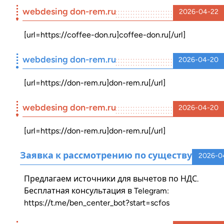
webdesing don-rem.ru
2026-04-22
[url=https://coffee-don.ru]coffee-don.ru[/url]
webdesing don-rem.ru
2026-04-20
[url=https://don-rem.ru]don-rem.ru[/url]
webdesing don-rem.ru
2026-04-20
[url=https://don-rem.ru]don-rem.ru[/url]
Заявка к рассмотрению по существу
2026-0
Предлагаем источники для вычетов по НДС.
Бесплатная консультация в Telegram:
https://t.me/ben_center_bot?start=scfos