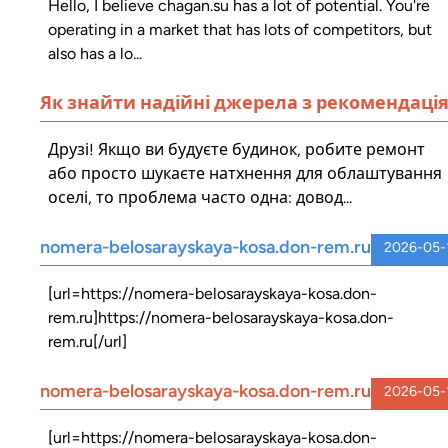
Hello, I believe chagan.su has a lot of potential. You're
operating in a market that has lots of competitors, but
also has a lo...
Як знайти надійні джерела з рекомендаці
Друзі! Якщо ви будуєте будинок, робите ремонт
або просто шукаєте натхнення для облаштування
оселі, то проблема часто одна: довод...
nomera-belosarayskaya-kosa.don-rem.ru
2026-05-
[url=https://nomera-belosarayskaya-kosa.don-
rem.ru]https://nomera-belosarayskaya-kosa.don-
rem.ru[/url]
nomera-belosarayskaya-kosa.don-rem.ru
2026-05-
[url=https://nomera-belosarayskaya-kosa.don-