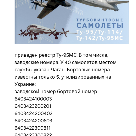
приведен реестр Ту-95МС. В том числе,
заводские номера. У 40 самолетов местом
службы указан Чаган. Бортовые номера
известны только 5, утилизированных на
Украине:
заводской номер бортовой номер
6403424100003
6403423200201
6403424200402
6403424200603
6403422300811
6403423300822