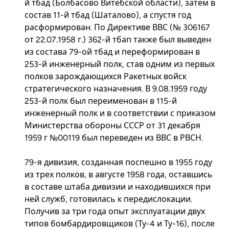
й тбад (Болбасово Витебской области), затем в
состав 11-й тбад (Шаталово), а спустя год
расформирован. По Директиве ВВС (№ 306167
от 22.07.1958 г.) 362-й тбап также был выведен
из состава 79-ой тбад и переформирован в
253-й инженерный полк, став одним из первых
полков зарождающихся Ракетных войск
стратегического назначения. В 9.08.1959 году
253-й полк был переименован в 115-й
инженерный полк и в соответствии с приказом
Министерства обороны СССР от 31 декабря
1959 г №00119 был переведен из ВВС в РВСН.
79-я дивизия, созданная поспешно в 1955 году
из трех полков, в августе 1958 года, оставшись
в составе штаба дивизии и находившихся при
ней служб, готовилась к передислокации.
Получив за три года опыт эксплуатации двух
типов бомбардировщиков (Ту-4 и Ту-16), после