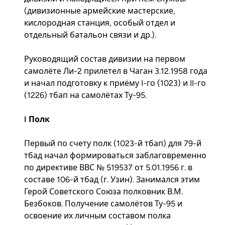
(дивизионные армейские мастерские,
кислородная станция, особый отдел и
отдельный батальон связи и др.).
Руководящий состав дивизии на первом
самолёте Ли-2 прилетел в Чаган 3.12.1958 года
и начал подготовку к приёму I-го (1023) и II-го
(1226) тбап на самолётах Ту-95.
I Полк
Первый по счету полк (1023-й тбап) для 79-й
тбад начал формироваться заблаговременно
по директиве ВВС № 519537 от 5.01.1956 г. в
составе 106-й тбад (г. Узин). Занимался этим
Герой Советского Союза полковник В.М.
Безбоков. Получение самолётов Ту-95 и
освоение их личным составом полка