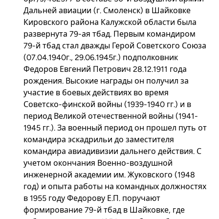
Дальней авиации (г. Смоленск) в Шайковке
Кировского района Калужской области была
развернута 79-ая тбад. Первым командиром
79-й тбад стал дважды Герой Советского Союза
(07.04.1940г., 29.06.1945г.) подполковник
Федоров Евгений Петрович 28.12.1911 года
рождения. Высокие награды он получил за
участие в боевых действиях во время
Советско-финской войны (1939-1940 гг.) и в
период Великой отечественной войны (1941-
1945 гг.). За военный период он прошел путь от
командира эскадрильи до заместителя
командира авиадивизии дальнего действия. С
учетом окончания Военно-воздушной
инженерной академии им. Жуковского (1948
год) и опыта работы на командных должностях
в 1955 году Федорову Е.П. поручают
формирование 79-й тбад в Шайковке, где