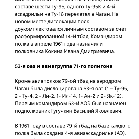
составе шести Ту-95, одного Ту-95К и 4-й
эскадрильи на Ту-16 перелетел в Чаган. На
новом месте дислокации полк
доукомплектовался личным составом за счёт
расформированной 14-й тбад. Командиром
полка в апреле 1961 года назначили
полковника Кокина Ивана Дмитриевича.
53-я оаэ и авиагруппа 71-го полигона
Кроме авиаполков 79-ой тбад на аэродром
Чаган была дислоцирована 53-я оаэ (1 – Ту-95,
2 - Ту-4, 2 - Ли-2, 1- Ил-14, 1- Ан-2 и 2- Як-12).
Первым командиром 53-й АОЭ был назначен
подполковник Гугучкин Василий Яковлевич.
В 1961 году в составе 79-й тбад на базе каждого
полка была создана 4-я авиаэскадрилья (АЭ),