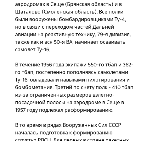
аэродромах в Сеще (Брянская область) и в
Шаталово (Смоленская область). Все полки
были вооружены бомбардировщиками Ту-4,
но в связи с переходом частей Дальней
авиации на реактивную технику, 79-я дивизия,
также как и вся 50-я ВА, начинает осваивать
самолет Ту-16.
В течение 1956 года экипажи 550-го тбап и 362-
го тбап, постепенно пополняясь самолетами
Ту-16, овладевали навыками пилотирования и
бомбометания. Третий по счету полк - 410 тбап
из-за ограниченных размеров взлетно-
посадочной полосы на аэродроме в Сеще в
1957 году подлежал расформированию.
В то время в рядах Вооруженных Сил СССР
началась подготовка к формированию
структур РВСН. Для первых в стране ракетных