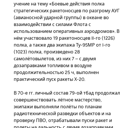
учение на тему «Боевые действия полка
стратегических ракетоносцев по разгрому АУГ
(авианосной ударной группы) в океане во
взаимодействии с силами Флота с
использованием оперативных аэродромов». В
нём участвовало 19 ракетоносцев II-го (1226)
полка, а также два экипажа Ту-95МР от I-го
(1023) полка, произведено 28
самолётовылетов, из них 7 – с двумя
дозаправками топливом в воздухе
продолжительностью 25 ч, выполнен
практический пуск ракеты Х-20.
В 70-е гг. личный состав 79-ой тбад продолжал
совершенствовать лётное мастерство,
экипажи выполняли полёты по планам
радиотехнической разведки объектов и на
проверку ПВО, отрабатывали пуски ракет и
полеты на дальность с двумя дозаправками.