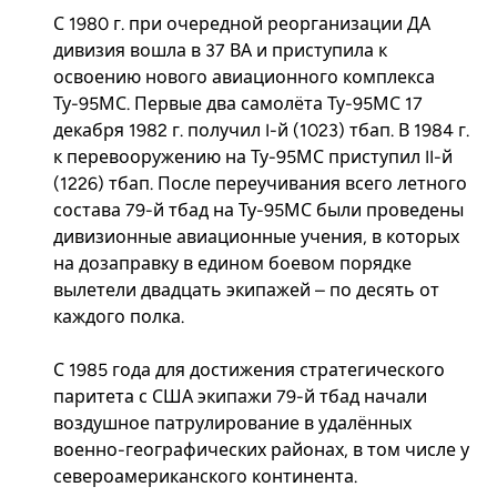
С 1980 г. при очередной реорганизации ДА
дивизия вошла в 37 ВА и приступила к
освоению нового авиационного комплекса
Ту-95МС. Первые два самолёта Ту-95МС 17
декабря 1982 г. получил I-й (1023) тбап. В 1984 г.
к перевооружению на Ту-95МС приступил II-й
(1226) тбап. После переучивания всего летного
состава 79-й тбад на Ту-95МС были проведены
дивизионные авиационные учения, в которых
на дозаправку в едином боевом порядке
вылетели двадцать экипажей – по десять от
каждого полка.
С 1985 года для достижения стратегического
паритета с США экипажи 79-й тбад начали
воздушное патрулирование в удалённых
военно-географических районах, в том числе у
североамериканского континента.