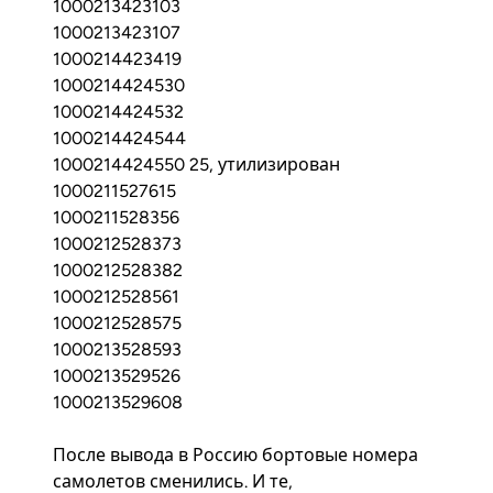
1000213423103
1000213423107
1000214423419
1000214424530
1000214424532
1000214424544
1000214424550 25, утилизирован
1000211527615
1000211528356
1000212528373
1000212528382
1000212528561
1000212528575
1000213528593
1000213529526
1000213529608
После вывода в Россию бортовые номера
самолетов сменились. И те,