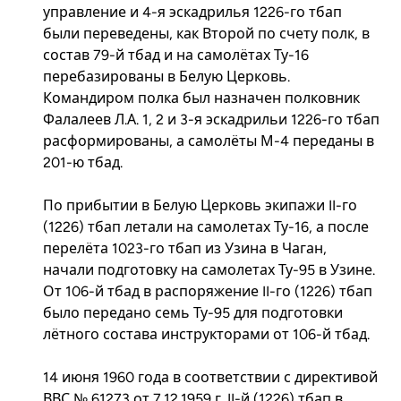
управление и 4-я эскадрилья 1226-го тбап
были переведены, как Второй по счету полк, в
состав 79-й тбад и на самолётах Ту-16
перебазированы в Белую Церковь.
Командиром полка был назначен полковник
Фалалеев Л.А. 1, 2 и 3-я эскадрильи 1226-го тбап
расформированы, а самолёты М-4 переданы в
201-ю тбад.
По прибытии в Белую Церковь экипажи II-го
(1226) тбап летали на самолетах Ту-16, а после
перелёта 1023-го тбап из Узина в Чаган,
начали подготовку на самолетах Ту-95 в Узине.
От 106-й тбад в распоряжение II-го (1226) тбап
было передано семь Ту-95 для подготовки
лётного состава инструкторами от 106-й тбад.
14 июня 1960 года в соответствии с директивой
ВВС № 61273 от 7.12.1959 г. II-й (1226) тбап в