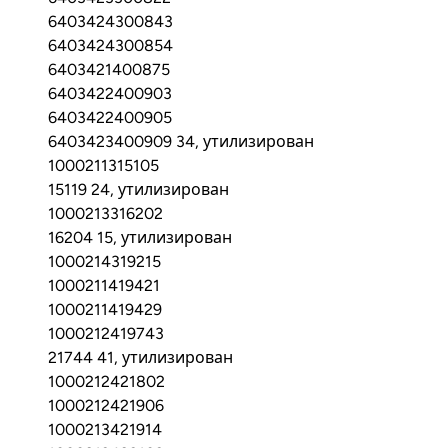
6403424300843
6403424300854
6403421400875
6403422400903
6403422400905
6403423400909 34, утилизирован
1000211315105
15119 24, утилизирован
1000213316202
16204 15, утилизирован
1000214319215
1000211419421
1000211419429
1000212419743
21744 41, утилизирован
1000212421802
1000212421906
1000213421914