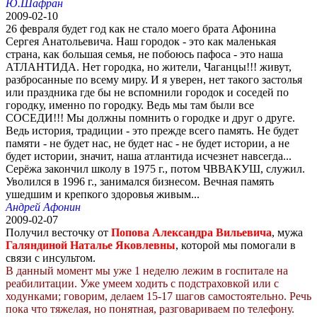
Ю.Шафран
2009-02-10
26 февраля будет год как не стало моего брата Афонина
Сергея Анатольевича. Наш городок - это как маленькая
страна, как большая семья, не побоюсь пафоса - это наша
АТЛАНТИДА. Нет городка, но жители, Чаганцы!!! живут,
разбросанные по всему миру. И я уверен, нет такого застолья
или праздника где бы не вспомнили городок и соседей по
городку, именно по городку. Ведь мы там были все
СОСЕДИ!!! Мы должны помнить о городке и друг о друге.
Ведь история, традиции - это прежде всего память. Не будет
памяти - не будет нас, не будет нас - не будет истории, а не
будет истории, значит, наша атлантида исчезнет навсегда...
Серёжа закончил школу в 1975 г., потом ЧВВАКУШ, служил.
Уволился в 1996 г., занимался бизнесом. Вечная память
ушедшим и крепкого здоровья живым...
Андрей Афонин
2009-02-07
Получил весточку от
Попова Александра Вильевича
, мужа
Галяндиной Наталье Яковлевны
, которой мы помогали в
связи с инсультом.
В данный момент мы уже 1 неделю лежим в госпитале на
реабилитации. Уже умеем ходить с подстраховкой или с
ходунками; говорим, делаем 15-17 шагов самостоятельно. Речь
пока что тяжелая, но понятная, разговариваем по телефону.