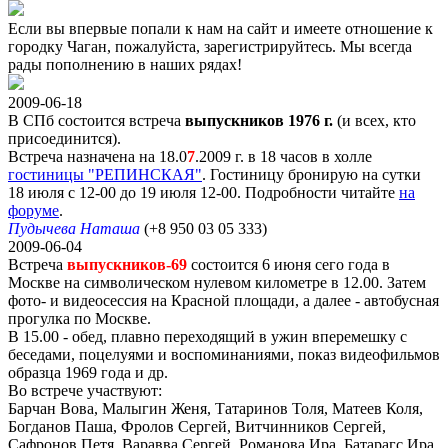
Если вы впервые попали к нам на сайт и имеете отношение к
городку Чаган, пожалуйста, зарегистрируйтесь. Мы всегда
рады пополнению в наших рядах!
2009-06-18
В СПб состоится встреча
выпускников 1976 г.
(и всех, кто
присоединится).
Встреча назначена на 18.0
7
.2009 г. в 18 часов в холле
гостиницы "РЕПИНСКАЯ"
. Гостиницу бронирую на сутки
18 июля с 12-00 до 19 июля 12-00. Подробности читайте
на
форуме
.
Пудычева Наташа
(+8 950 03 05 333)
2009-06-04
Встреча
выпускников-69
состоится 6 июня сего года в
Москве на символическом нулевом километре в 12.00. Затем
фото- и видеосессия на Красной площади, а далее - автобусная
прогулка по Москве.
В 15.00 - обед, плавно переходящий в ужин вперемешку с
беседами, поцелуями и воспоминаниями, показ видеофильмов
образца 1969 года и др.
Во встрече участвуют:
Барчан Вова, Малыгин Женя, Татаринов Толя, Матеев Коля,
Богданов Паша, Фролов Сергей, Витчинников Сергей,
Сафронов Петя, Варавва Сергей, Романова Ира, Батарагс Ира,