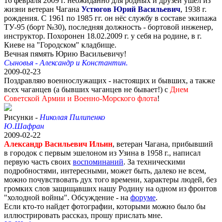
16 февраля 2009 г. неожиданно для родных и друзей ушёл из
жизни ветеран Чагана
Устюгов Юрий Васильевич
, 1938 г.
рождения. С 1961 по 1985 гг. он нёс службу в составе экипажа
ТУ-95 (борт №30), последняя должность - бортовой инженер,
инструктор. Похоронен 18.02.2009 г. у себя на родине, в г.
Киеве на "Городском" кладбище.
Вечная пямять Юрию Васильевичу!
Сыновья - Александр и Константин.
2009-02-23
Поздравляю военнослужащих - настоящих и бывших, а также
всех чаганцев (а бывших чаганцев не бывает!) с
Днем
Советской Армии и Военно-Морского флота
!
Рисунки -
Николая Пилипенко
Ю.Шафран
2009-02-22
Александр Васильевич Ильин
, ветеран Чагана, прибывший
в городок с первым эшелоном из Узина в 1958 г., написал
первую часть своих
воспоминаний
. За техническими
подробностями, интересными, может быть, далеко не всем,
можно почувствовать дух того времени, характеры людей, без
громких слов защищавших нашу Родину на одном из фронтов
"холодной войны". Обсуждение - на
форуме
.
Если кто-то найдет фотографии, которыми можно было бы
иллюстрировать рассказ, прошу прислать мне.