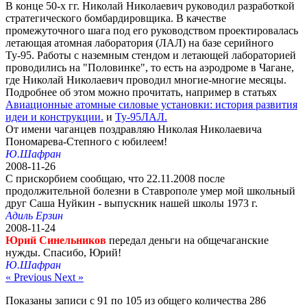
В конце 50-х гг. Николай Николаевич руководил разработкой
стратегического бомбардировщика. В качестве
промежуточного шага под его руководством проектировалась
летающая атомная лаборатория (ЛАЛ) на базе серийного
Ту-95. Работы с наземным стендом и летающей лабораторией
проводились на "Половинке", то есть на аэродроме в Чагане,
где Николай Николаевич проводил многие-многие месяцы.
Подробнее об этом можно прочитать, например в статьях
Авиационные атомные силовые установки: история развития
идеи и конструкции.
и
Ту-95ЛАЛ.
От имени чаганцев поздравляю Николая Николаевича
Пономарева-Степного с юбилеем!
Ю.Шафран
2008-11-26
С прискорбием сообщаю, что 22.11.2008 после
продолжительной болезни в Ставрополе умер мой школьный
друг Саша Нуйкин - выпускник нашей школы 1973 г.
Адиль Ерзин
2008-11-24
Юрий Синельников
передал деньги на общечаганские
нужды. Спасибо, Юрий!
Ю.Шафран
« Previous
Next »
Показаны записи с
91
по
105
из общего количества
286