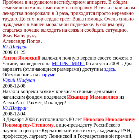
Проблема в нарушеном вестибулярном аппарате. В общем
семимильными шагами идем на поправку. В связи с кризисом
лекарства подорожали в 3 раза, приходится просто нереально
трудно. До сих пор сердце греет Ваша помощь. Очень сильно
нуждаемся в Вашей моральной поддержке. В общем буду
стараться почаще выходить на связь и сообщать ситуацию.
Жму Вашу руку.
Александр Попов.
Ю.Шафран
2009-01-25
Антон Яловский
выложил полную версию своего сюжета о
Чагане, вышедшего на
МГТРК "МИР"
05 августа 2008 г. Два
варианта (отличающиеся размерами) доступны
здесь
.
Обсуждение - на
форуме
.
Юрий Шафран
2008-12-08
Назло и вопреки всяким кризисам своими деньгами с
чаганским фондом поделился
Искандер Мамадалиев
из
Алма-Аты. Рахмет, Искандер!
Ю.Шафран
2008-12-04
3 Декабря 2008 г. исполнилось 80 лет
Николаю Николаевичу
Пономареву-Степному
,
вице-президенту Российского
научного центра «Курчатовский институт», академику РАН,
профессору, лауреату Ленинской и Государственной премий.