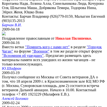
Коротаева Надя, Лозина Алла, Синельникова Люда, Кочурова
Оля, Шлыгина Маша, Добрякова Темира, Тодорова Нина,
Эйрих Женя, Юшко Вова
Контакты: Барчан Владимир (926)779-0159, Малыгин Евгений
(903)135-2013
Барчан В.И.
2009-04-18
Поздравление православным от
Николая Пилипенко
.
2009-04-16
Вместо ветки
"Помнить кого с нами нет"
в разделе
"Городок
Чаган"
на форуме
"Военное"
в том же разделе открыт форум
"Вспомним об ушедших"
. Предлагаю размещать здесь
материалы памяти всех ушедших из жизни чаганцев - не
только военнослужащих.
Ю.Шафран
2009-03-19
Получил сообщение из Москвы от Совета ветеранов ДА о
том, что 18 апреля 2009 г. в Краснознаменном зале КЦ МО РФ
(г. Москва, Суворовская площадь, дом 2) состоится встреча
ветеранов Дальней авиации. Начало в 10.00. Контактный
телефон +7 495 1923229 (Малафеев Е.В.).
Алексей Богомаз
2009-02-24