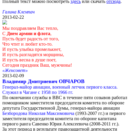
Полный текст можно посмотреть
здесь
или скачать
отсюда
.
Галина Клемпач
2013-02-22
Мы поздравляем Вас тепло,
С
Днем армии и флота
,
Пусть будет радость от того,
Что чтит и любит кто-то.
И пусть улыбка промелькнет,
И пусть разгладятся морщины,
И пусть весна в душе поет,
Сегодня праздник Ваш, мужчины!
«Женсовет»
2013-02-09
Владимир Дмитриевич ОВЧАРОВ
Генерал-майор авиации, военный летчик первого класса.
Служил в Чагане с 1958 по 1966 гг.
По окончании службы в ВВС в течение пяти созывов работал
помощником заместителя председателя комитета по обороне
депутата Государственной Думы, генерал-майора авиации
Безбородова Николая Максимовича
(1993-2007 гг.) и первого
заместителя председателя комитета по обороне капитана
первого ранга Савенко Юрия Алексеевича (2008-2011 гг.).
За этот период в результате правозащитной деятельности