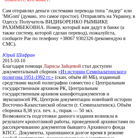
Сам отправлял деньги системами перевода типа "лидер" или
'MiGom' (думаю, это самое простое). Отправлять на Украину, в
Одессу. Получатель ВИДИБОРЕНКО РЫМБИКЕ
РАХИМБЕКОВНА. Номер, который вам дадут в банке (а
также систему, которой сделан перевод), пожалуйста,
сообщите Рае по телефону +38067 9302326 (рекомендую в
СМС).
Юрий Шафран
2013-10-10
Благодаря помощи
Ларисы Зайцевой
стал доступен
документальный сборник
«Из истории Семипалатинского
полигона 1951-1992 гг.»
(скан, объём 40 МБ), изданный
средствами малой полиграфии совместно с Центральным
государственным архивом РК, Центральным
государственным архивом кинофотодокументов и
звукозаписей РК, Центром документации новейшей истории
Восточно-Казахстанской области (г. Семипалатинск). Объём
сборника 8,38 усл. печ. л., тираж — 50 экз.
Возможность подготовки данного издания возникла в
результате кропотливой работы, проведенной архивистами по
рассекречиванию документов бывшего Архивного фонда
КПСС. Документы, хранившиеся долгое время в режиме