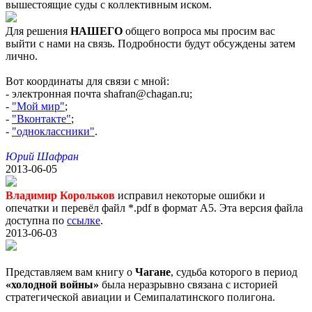
вышестоящие суды с коллективным иском.
Для решения
НАШЕГО
общего вопроса мы просим вас
выйти с нами на связь. Подробности будут обсуждены затем
лично.
Вот координаты для связи с мной:
- электронная почта shafran@chagan.ru;
-
"Мой мир"
;
-
"Вконтакте"
;
-
"одноклассники"
.
Юрий Шафран
2013-06-05
Владимир Корольков
исправил некоторые ошибки и
опечатки и перевёл файл *.pdf в формат A5. Эта версия файла
доступна по
ссылке
.
2013-06-03
Представляем вам книгу о
Чагане
, судьба которого в период
«холодной войны»
была неразрывно связана с историей
стратегической авиации и Семипалатинского полигона.