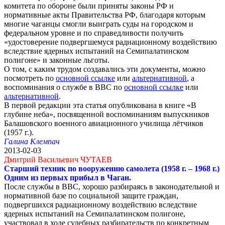
комитета по обороне были приняты законы РФ и
нормативные акты Правительства РФ, благодаря которым
многие чаганцы смогли выиграть суды на городском и
федеральном уровне и по справедливости получить
«удостоверение подвергшемуся радиационному воздействию
вследствие ядерных испытаний на Семипалатинском
полигоне» и законные льготы.
О том, с каким трудом создавались эти документы, можно
посмотреть по
основной ссылке
или
альтернативной
, а
воспоминания о службе в ВВС по
основной ссылке
или
альтернативной
.
В первой редакции эта статья опубликована в книге «В
глубине неба», посвященной воспоминаниям выпускников
Балашовского военного авиационного училища лётчиков
(1957 г.).
Галина Клемпач
2013-02-03
Дмитрий Васильевич ЧУТАЕВ
Старший техник по вооружению самолета (1958 г. – 1968 г.)
Одним из первых прибыл в Чаган.
После службы в ВВС, хорошо разбираясь в законодательной и
нормативной базе по социальной защите граждан,
подвергшихся радиационному воздействию вследствие
ядерных испытаний на Семипалатинском полигоне,
участвовал в ходе судебных разбирательств по конкретным