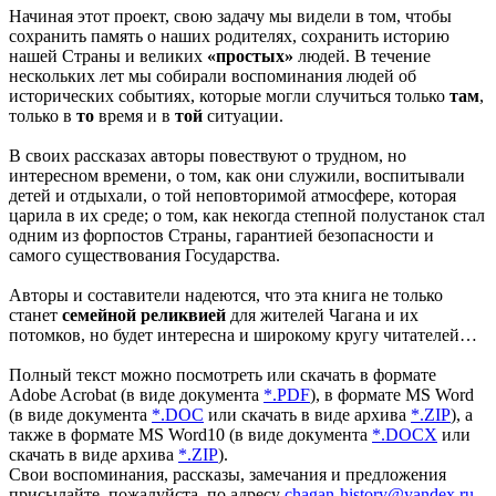
Начиная этот проект, свою задачу мы видели в том, чтобы
сохранить память о наших родителях, сохранить историю
нашей Страны и великих
«простых»
людей. В течение
нескольких лет мы собирали воспоминания людей об
исторических событиях, которые могли случиться только
там
,
только в
то
время и в
той
ситуации.
В своих рассказах авторы повествуют о трудном, но
интересном времени, о том, как они служили, воспитывали
детей и отдыхали, о той неповторимой атмосфере, которая
царила в их среде; о том, как некогда степной полустанок стал
одним из форпостов Страны, гарантией безопасности и
самого существования Государства.
Авторы и составители надеются, что эта книга не только
станет
семейной реликвией
для жителей Чагана и их
потомков, но будет интересна и широкому кругу читателей…
Полный текст можно посмотреть или скачать в формате
Adobe Acrobat (в виде документа
*.PDF
), в формате MS Word
(в виде документа
*.DOC
или скачать в виде архива
*.ZIP
), а
также в формате MS Word10 (в виде документа
*.DOCX
или
скачать в виде архива
*.ZIP
).
Свои воспоминания, рассказы, замечания и предложения
присылайте, пожалуйста, по адресу
chagan-history@yandex.ru