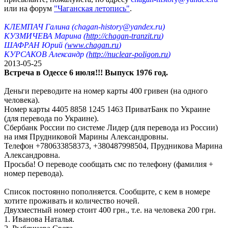
или на форум
"Чаганская летопись"
.
КЛЕМПАЧ Галина (сhagan-history@yandex.ru)
КУЗМИЧЕВА Марина (
http://chagan-tranzit.ru
)
ШАФРАН Юрий (
www.chagan.ru
)
КУРСАКОВ Александр (
http://nuclear-poligon.ru
)
2013-05-25
Встреча в Одессе 6 июля!!! Выпуск 1976 год.
Деньги переводите на номер карты 400 гривен (на одного
человека).
Номер карты 4405 8858 1245 1463 ПриватБанк по Украине
(для перевода по Украине).
Сбербанк России по системе Лидер (для перевода из России)
на имя Прудниковой Марины Александровны.
Телефон +780633858373, +380487998504, Прудникова Марина
Александровна.
Просьба! О переводе сообщать смс по телефону (фамилия +
номер перевода).
Список постоянно пополняется. Сообщите, с кем в номере
хотите проживать и количество ночей.
Двухместный номер стоит 400 грн., т.е. на человека 200 грн.
1. Иванова Наталья.