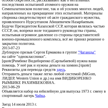
особой секретности, рассказывают как о негативных
последствиях испытаний атомного оружия на
Семипалатинском полигоне, так и об усилиях многих людей,
направленных на прекращение этих испытаний. Материалы
сборника свидетельствуют об акте гражданского мужества,
проявленного Нурсултаном Абишевичем Назарбаевым.
Будучи Президентом Казахской ССР, которая являлась частью
СССР, он, вопреки воле тогдашнего руководства страны,
испытывая огромное давление со стороны представителей
военно-промышленного комплекса, всё же принял решение о
закрытии полигона.
2013-07-23
Дублирую призыв Сергея Ермакова в группе
"Чаганцы"
на сайте "одноклассники".
[quote]Римбике Видиборенко (Сарлыбаевой) нужна ваша
помощь. У неё рак и нужны деньги на химию.[/quote]
Реквизиты для перевода средств
здесь
.
Отправить деньги также легко любой системой (MiGom,
ЛИДЕР, Western Union и др.) на имя ВИДИБОРЕНКО
РЫМБИКЕ РАХИМБЕКОВНА.
2013-06-29
Объявляется набор на юбилейную для выпуска 1973 г. смену в
спортивный лагерь
Чайка
.
Заезд 14 июля 2013 г.