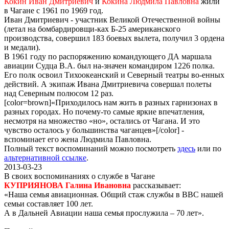
Кокин Иван Дмитриевич
и
Кокина Людмила Павловна
жили
в Чагане с 1961 по 1969 год.
Иван Дмитриевич - участник Великой Отечественной войны
(летал на бомбардировщи-ках Б-25 американского
производства, совершил 183 боевых вылета, получил 3 ордена
и медали).
В 1961 году по распоряжению командующего ДА маршала
авиации Судца В.А. был на-значен командиром 1226 полка.
Его полк освоил Тихоокеанский и Северный театры во-енных
действий. А экипаж Ивана Дмитриевича совершал полеты
над Северным полюсом 12 раз.
[color=brown]«Приходилось нам жить в разных гарнизонах в
разных городах. Но почему-то самые яркие впечатления,
несмотря на множество «но», остались от Чагана. И это
чувство осталось у большинства чаганцев»[/color] -
вспоминает его жена Людмила Павловна.
Полный текст воспоминаний можно посмотреть
здесь
или по
альтернативной ссылке
.
2013-03-23
В своих воспоминаниях о службе в Чагане
КУПРИЯНОВА Галина Ивановна
рассказывает:
«Наша семья авиационная. Общий стаж службы в ВВС нашей
семьи составляет 100 лет.
А в Дальней Авиации наша семья прослужила – 70 лет».