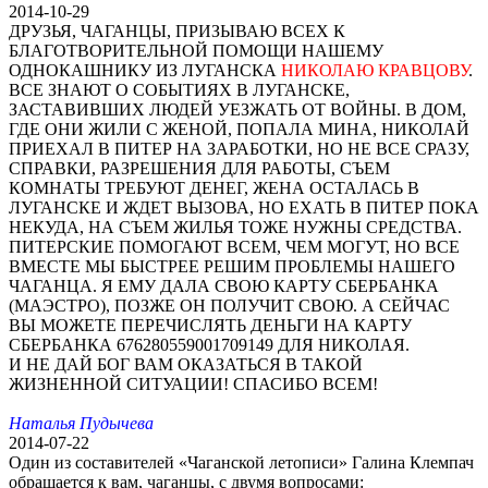
2014-10-29
ДРУЗЬЯ, ЧАГАНЦЫ, ПРИЗЫВАЮ ВСЕХ К
БЛАГОТВОРИТЕЛЬНОЙ ПОМОЩИ НАШЕМУ
ОДНОКАШНИКУ ИЗ ЛУГАНСКА
НИКОЛАЮ КРАВЦОВУ
.
ВСЕ ЗНАЮТ О СОБЫТИЯХ В ЛУГАНСКЕ,
ЗАСТАВИВШИХ ЛЮДЕЙ УЕЗЖАТЬ ОТ ВОЙНЫ. В ДОМ,
ГДЕ ОНИ ЖИЛИ С ЖЕНОЙ, ПОПАЛА МИНА, НИКОЛАЙ
ПРИЕХАЛ В ПИТЕР НА ЗАРАБОТКИ, НО НЕ ВСЕ СРАЗУ,
СПРАВКИ, РАЗРЕШЕНИЯ ДЛЯ РАБОТЫ, СЪЕМ
КОМНАТЫ ТРЕБУЮТ ДЕНЕГ, ЖЕНА ОСТАЛАСЬ В
ЛУГАНСКЕ И ЖДЕТ ВЫЗОВА, НО ЕХАТЬ В ПИТЕР ПОКА
НЕКУДА, НА СЪЕМ ЖИЛЬЯ ТОЖЕ НУЖНЫ СРЕДСТВА.
ПИТЕРСКИЕ ПОМОГАЮТ ВСЕМ, ЧЕМ МОГУТ, НО ВСЕ
ВМЕСТЕ МЫ БЫСТРЕЕ РЕШИМ ПРОБЛЕМЫ НАШЕГО
ЧАГАНЦА. Я ЕМУ ДАЛА СВОЮ КАРТУ СБЕРБАНКА
(МАЭСТРО), ПОЗЖЕ ОН ПОЛУЧИТ СВОЮ. А СЕЙЧАС
ВЫ МОЖЕТЕ ПЕРЕЧИСЛЯТЬ ДЕНЬГИ НА КАРТУ
СБЕРБАНКА 676280559001709149 ДЛЯ НИКОЛАЯ.
И НЕ ДАЙ БОГ ВАМ ОКАЗАТЬСЯ В ТАКОЙ
ЖИЗНЕННОЙ СИТУАЦИИ! СПАСИБО ВСЕМ!
Наталья Пудычева
2014-07-22
Один из составителей «Чаганской летописи» Галина Клемпач
обращается к вам, чаганцы, с двумя вопросами: