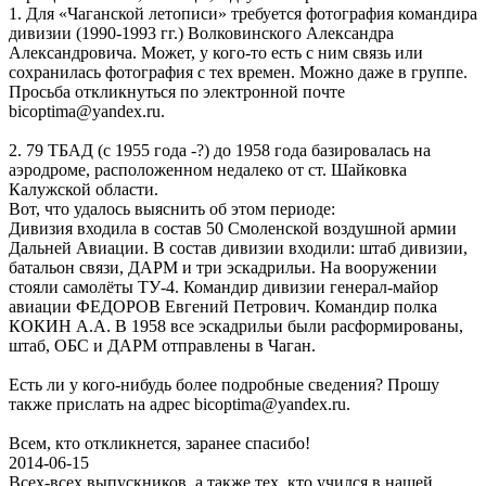
1. Для «Чаганской летописи» требуется фотография командира
дивизии (1990-1993 гг.) Волковинского Александра
Александровича. Может, у кого-то есть с ним связь или
сохранилась фотография с тех времен. Можно даже в группе.
Просьба откликнуться по электронной почте
bicoptima@yandex.ru.
2. 79 ТБАД (с 1955 года -?) до 1958 года базировалась на
аэродроме, расположенном недалеко от ст. Шайковка
Калужской области.
Вот, что удалось выяснить об этом периоде:
Дивизия входила в состав 50 Смоленской воздушной армии
Дальней Авиации. В состав дивизии входили: штаб дивизии,
батальон связи, ДАРМ и три эскадрильи. На вооружении
стояли самолёты ТУ-4. Командир дивизии генерал-майор
авиации ФЕДОРОВ Евгений Петрович. Командир полка
КОКИН А.А. В 1958 все эскадрильи были расформированы,
штаб, ОБС и ДАРМ отправлены в Чаган.
Есть ли у кого-нибудь более подробные сведения? Прошу
также прислать на адрес bicoptima@yandex.ru.
Всем, кто откликнется, заранее спасибо!
2014-06-15
Всех-всех выпускников, а также тех, кто учился в нашей