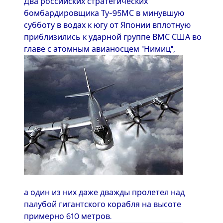
Два российских стратегических
бомбардировщика Ту-95МС в минувшую
субботу в водах к югу от Японии вплотную
приблизились к ударной группе ВМС США во
главе с атомным авианосцем "Нимиц",
а один из них даже дважды пролетел над
палубой гигантского корабля на высоте
примерно 610 метров.