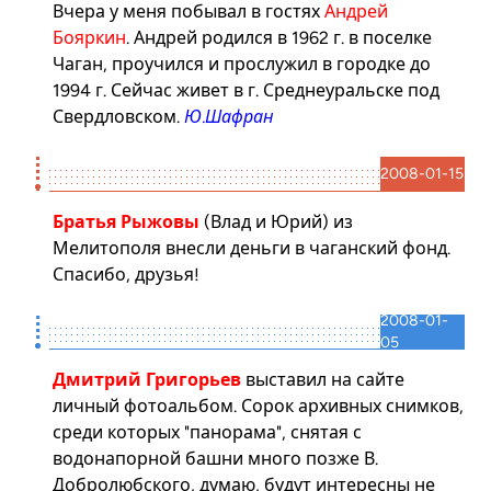
Вчера у меня побывал в гостях
Андрей
Бояркин
. Андрей родился в 1962 г. в поселке
Чаган, проучился и прослужил в городке до
1994 г. Сейчас живет в г. Среднеуральске под
Свердловском.
Ю.Шафран
2008-01-15
Братья Рыжовы
(
Влад
и
Юрий
) из
Мелитополя внесли деньги в чаганский фонд.
Спасибо, друзья!
2008-01-
05
Дмитрий Григорьев
выставил на сайте
личный
фотоальбом
. Сорок архивных снимков,
среди которых "панорама", снятая с
водонапорной башни много позже В.
Добролюбского, думаю, будут интересны не