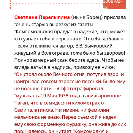
2008-02-
22
Светлана Перелыгина
(ныне Борец) прислала
"очень старую вырезку" из газеты
"Комсомольская правда" в надежде, что, может
кто узнает себя в персонаже. От себя добавлю
- если откликнется автор, В.В. Бычковский,
живущий в Волгограде, тоже было бы здорово!
Полноразмерный скан берите
здесь
. Чтобы не
вглядываться в надпись, привожу ее ниже:
"Он стоял около Вечного огня, потупив взор, и
наигрывал совсем взрослые песенки. Было ему
не больше пяти.... Я сфотографировал
"музыканта" 9 Мая 1978 года в авиагарнизоне
Чаган, что в семидесяти километрах от
Семипалатинска. Ни имени, ни фамилии
мальчонка не знаю. Перед съемкой я надел
ему свою форменную фуражку, она жива до сих
пор. Надеюсь, он читает "Комсомолку" и,