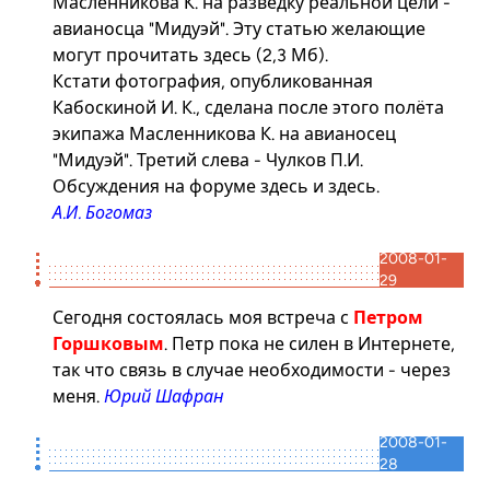
Масленникова К. на разведку реальной цели -
авианосца "Мидуэй". Эту статью желающие
могут прочитать
здесь
(2,3 Мб).
Кстати
фотография
, опубликованная
Кабоскиной И. К., сделана после этого полёта
экипажа Масленникова К. на авианосец
"Мидуэй". Третий слева - Чулков П.И.
Обсуждения на форуме
здесь
и
здесь
.
А.И. Богомаз
2008-01-
29
Сегодня состоялась моя встреча с
Петром
Горшковым
. Петр пока не силен в Интернете,
так что связь в случае необходимости - через
меня.
Юрий Шафран
2008-01-
28