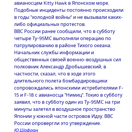
авианосцем Kitty Hawk в Японском море.
Подобные инциденты постоянно происходили
в годы "холодной войны" и не вызывали каких-
либо официальных протестов.
ВВС России ранее сообщили, что в субботу
четыре Ту-95МС выполняли операцию по
патрулированию в районе Тихого океана.
Начальник службы информации и
общественных связей военно-воздушных сил
полковник Александр Дробышевский, в
частности, сказал, что в ходе этого
длительного полета бомбардировщики
сопровождались японскими истребителями F-
15 и F-18 с авианосца "Нимиц". Токио в субботу
заявил, что в субботу один из Ту-95МС на три
минуты залетел в воздушное пространство
Японии у южной части островов Идзу. ВВС
России опровергли это утверждение.
Ю.Шафран