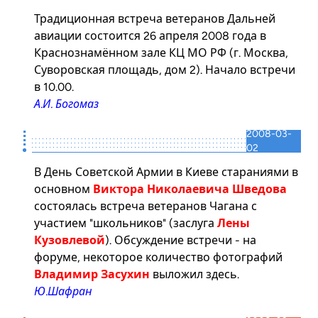
Традиционная встреча ветеранов Дальней
авиации состоится 26 апреля 2008 года в
Краснознамённом зале КЦ МО РФ (г. Москва,
Суворовская площадь, дом 2). Начало встречи
в 10.00.
А.И. Богомаз
2008-03-
02
В День Советской Армии в Киеве стараниями в
основном
Виктора Николаевича Шведова
состоялась встреча ветеранов Чагана с
участием "школьников" (заслуга
Лены
Кузовлевой
). Обсуждение встречи - на
форуме
, некоторое количество фотографий
Владимир Засухин
выложил
здесь
.
Ю.Шафран