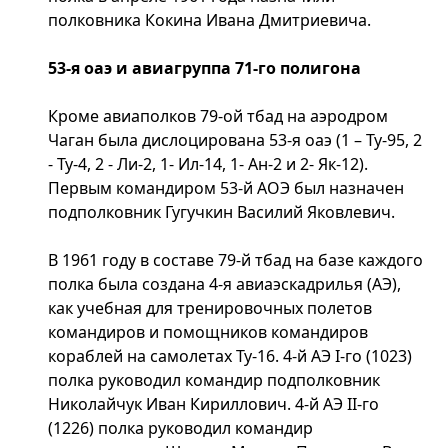
полковника Кокина Ивана Дмитриевича.
53-я оаэ и авиагруппа 71-го полигона
Кроме авиаполков 79-ой тбад на аэродром
Чаган была дислоцирована 53-я оаэ (1 – Ту-95, 2
- Ту-4, 2 - Ли-2, 1- Ил-14, 1- Ан-2 и 2- Як-12).
Первым командиром 53-й АОЭ был назначен
подполковник Гугучкин Василий Яковлевич.
В 1961 году в составе 79-й тбад на базе каждого
полка была создана 4-я авиаэскадрилья (АЭ),
как учебная для тренировочных полетов
командиров и помощников командиров
кораблей на самолетах Ту-16. 4-й АЭ I-го (1023)
полка руководил командир подполковник
Николайчук Иван Кириллович. 4-й АЭ II-го
(1226) полка руководил командир