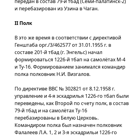
передан в состав 79-й тбад (Семи-палатинск-2)
и перебазирован из Узина в Чаган.
II Полк
В это же время в соответствии с директивой
Генштаба орг./3/462577 от 31.01.1955 г. в
составе 201-й тбад (г. Энгельс) начал
формироваться 1226-й тбап на самолётах М-4
и Ту-16. Формированием занимался командир
полка полковник Н.И. Визгалов.
По директиве ВВС № 302821 от 8.12.1958 г.
управление и 4-я эскадрилья 1226-го тбап были
переведены, как Второй по счету полк, в состав
79-й тбад и на самолётах Ту-16
перебазированы в Белую Церковь.
Командиром полка был назначен полковник
Фалалеев Л.А. 1, 2 и 3-я эскадрильи 1226-го