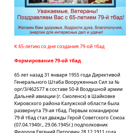
К 65-летию со дня создания 79-ой тбад
Формирование 79-ой тбад
65 лет назад 31 января 1955 года Директивой
Генерального Штаба Вооруженных Сил за №
орг/3/462577 в составе 50-й Воздушной армии
Дальней авиации (г. Смоленск) в Шайковке
Кировского района Калужской области была
развернута 79-ая тбад. Первым командиром
79-й тбад стал дважды Герой Советского Союза
(07.04.1940г., 29.06.1945г.) подполковник
Федоров Евгений Петрович 28.12.1911 года