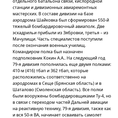
отдельного батальона связи, кислородной
станции и дивизионных авиаремонтных
мастерских. В составе дивизии на базе
аэродрома Шайковка был сформирован 550-й
тяжелый бомбардировочный авиаполк. Две
эскадрильи прибыли из Зябровки, третья – из
Мачулищи. Часть специалистов поступили
после окончания военных училищ.
Командиром полка был назначен
подполковник Кокин А.А.. На следующий год
79-я дивизия пополнилась еще двумя полками:
410-м (416) тбап и 362 тбап, которые
расположились соответственно на
аэродромах в Сеще (Брянская область) и в
Шаталово (Смоленская область). Все полки
были вооружены бомбардировщиками Ту-4, но
в связи с переходом частей Дальней авиации
на реактивную технику, 79-я дивизия, также как
и вся 50-я ВА, начинает осваивать самолет