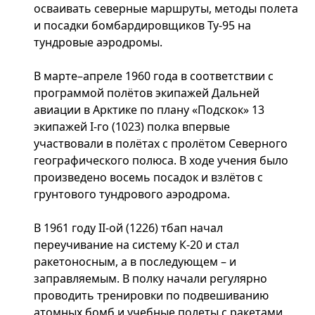
осваивать северные маршруты, методы полета
и посадки бомбардировщиков Ту-95 на
тундровые аэродромы.
В марте–апреле 1960 года в соответствии с
программой полётов экипажей Дальней
авиации в Арктике по плану «Подскок» 13
экипажей I-го (1023) полка впервые
участвовали в полётах с пролётом Северного
географического полюса. В ходе учения было
произведено восемь посадок и взлётов с
грунтового тундрового аэродрома.
В 1961 году II-ой (1226) тбап начал
переучивание на систему К-20 и стал
ракетоносным, а в последующем – и
заправляемым. В полку начали регулярно
проводить тренировки по подвешиванию
атомных бомб и учебные полеты с ракетами