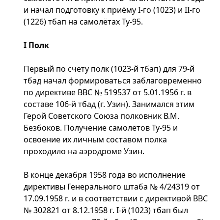
и начал подготовку к приёму I-го (1023) и II-го
(1226) тбап на самолётах Ту-95.
I Полк
Первый по счету полк (1023-й тбап) для 79-й
тбад начал формироваться заблаговременно
по директиве ВВС № 519537 от 5.01.1956 г. в
составе 106-й тбад (г. Узин). Занимался этим
Герой Советского Союза полковник В.М.
Безбоков. Получение самолётов Ту-95 и
освоение их личным составом полка
проходило на аэродроме Узин.
В конце декабря 1958 года во исполнение
директивы Генерального штаба № 4/24319 от
17.09.1958 г. и в соответствии с директивой ВВС
№ 302821 от 8.12.1958 г. I-й (1023) тбап был