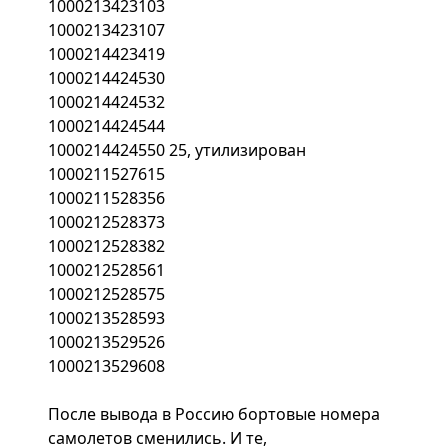
1000213423103
1000213423107
1000214423419
1000214424530
1000214424532
1000214424544
1000214424550 25, утилизирован
1000211527615
1000211528356
1000212528373
1000212528382
1000212528561
1000212528575
1000213528593
1000213529526
1000213529608
После вывода в Россию бортовые номера
самолетов сменились. И те,