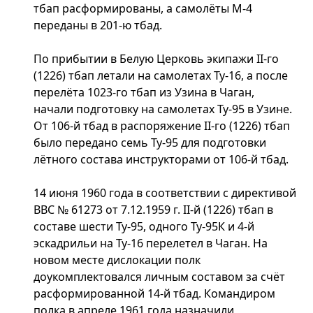
тбап расформированы, а самолёты М-4
переданы в 201-ю тбад.
По прибытии в Белую Церковь экипажи II-го
(1226) тбап летали на самолетах Ту-16, а после
перелёта 1023-го тбап из Узина в Чаган,
начали подготовку на самолетах Ту-95 в Узине.
От 106-й тбад в распоряжение II-го (1226) тбап
было передано семь Ту-95 для подготовки
лётного состава инструкторами от 106-й тбад.
14 июня 1960 года в соответствии с директивой
ВВС № 61273 от 7.12.1959 г. II-й (1226) тбап в
составе шести Ту-95, одного Ту-95К и 4-й
эскадрильи на Ту-16 перелетел в Чаган. На
новом месте дислокации полк
доукомплектовался личным составом за счёт
расформированной 14-й тбад. Командиром
полка в апреле 1961 года назначили