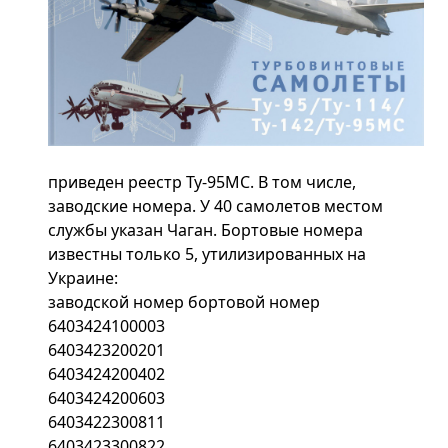
приведен реестр Ту-95МС. В том числе,
заводские номера. У 40 самолетов местом
службы указан Чаган. Бортовые номера
известны только 5, утилизированных на
Украине:
заводской номер бортовой номер
6403424100003
6403423200201
6403424200402
6403424200603
6403422300811
6403423300822