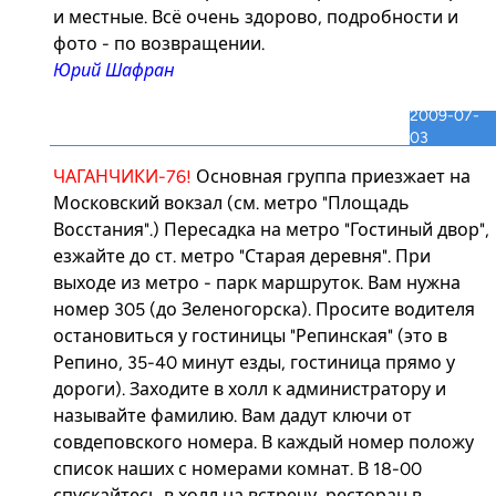
и местные. Всё очень здорово, подробности и
фото - по возвращении.
Юрий Шафран
2009-07-
03
ЧАГАНЧИКИ-76!
Основная группа приезжает на
Московский вокзал (см.
метро "Площадь
Восстания".
) Пересадка на метро "Гостиный двор",
езжайте до ст. метро "Старая деревня". При
выходе из метро - парк маршруток. Вам нужна
номер 305 (до Зеленогорска). Просите водителя
остановиться у гостиницы "Репинская" (это в
Репино, 35-40 минут езды, гостиница прямо у
дороги). Заходите в холл к администратору и
называйте фамилию. Вам дадут ключи от
совдеповского номера. В каждый номер положу
список наших с номерами комнат. В 18-00
спускайтесь в холл на встречу, ресторан в