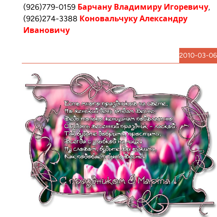
(926)779-0159
Барчану Владимиру Игоревичу
,
(926)274-3388
Коновальчуку Александру
Ивановичу
2010-03-06