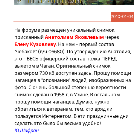
2010-01-04
На
форуме
размещен уникальный снимок,
присланный
Анатолием Яковлевым
через
Елену Кузовлеву
. На нем - первый состав
"чебаков" (в/ч 06680). По утверждению Анатолия,
это - ВЕСЬ офицерский состав полка ПЕРЕД
вылетом в Чаган. Оригинальный снимок
размером 730 кб доступен
здесь
. Прошу помощи
чаганцев в "опознании" людей, изображенных на
фото. С очень большой степенью вероятности
снимок сделан в 1958 г. в Узине. В остальном
прошу помощи чаганцев. Думаю, нужно
обратиться к ветеранам, тем, кто вряд ли
пользуется Интернетом. В эти праздничные дни
сделать это было бы весьма удобно!
Ю.Шафран