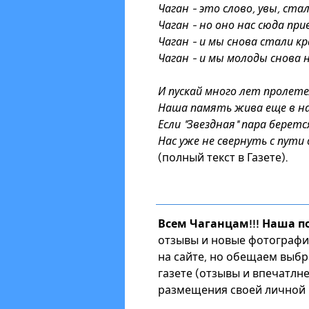
Чаган - это слово, увы, ста
Чаган - но оно нас сюда при
Чаган - и мы снова стали к
Чаган - и мы молоды снова н
И пускай много лет пролет
Наша память жива еще в на
Если "Звездная" пара берется
Нас уже не свернуть с пути
(полный текст в
Газете
).
Всем Чаганцам!!! Наша п
отзывы и новые фотографии
на сайте, но обещаем выбр
газете (отзывы и впечатлн
размещения своей личной 