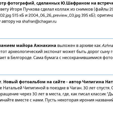
тр фотографий, сделанных Ю.Шафраном на встрече
совету Игоря Пучкова сделал коллаж из снимков (файлы 20
02.jpg 515 кБ и 2004_06_26_preview_03.jpg 395 кБ); ориги
у автору на
shafran@chagan.ru
инанием майора Ажнакина
выложен в архиве как
Azhnak
от археологический экспонат может быть дорог сыну г
ет в Белгороде. Сама бумага с несохранившимися фото
т. Новый фотоальбом на сайте - автор Чипигина На
 Натальей Чипигиной в поездке в Чаган. 30 лет спустя. 
вращение через 30 лет в места, где, как писал классик "
минайте вместе с нами. Пусть некоторая ирония названи