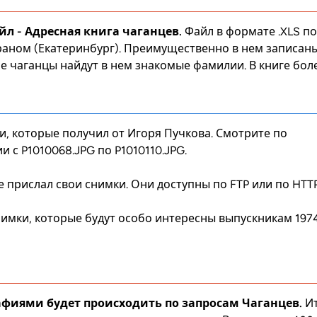
йл -
Адресная книга чаганцев
.
Файл в формате .XLS п
раном
(Екатеринбург). Преимущественно в нем записан
гие чаганцы найдут в нем знакомые фамилии. В книге боле
, которые получил от Игоря Пучкова. Смотрите по
и с P1010068.JPG по P1010110.JPG.
 прислал свои снимки. Они доступны по
FTP
или по
HTT
имки, которые будут особо интересны выпускникам 1974
афиями будет происходить по запросам Чаганцев.
Ит