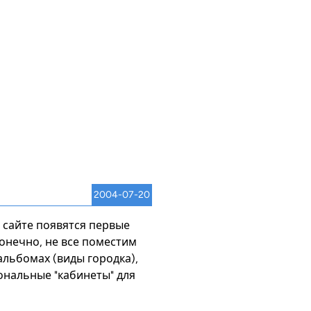
2004-07-20
 сайте появятся первые
Конечно, не все поместим
льбомах (виды городка),
ональные "кабинеты" для