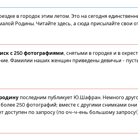
здке в городок этим летом. Это на сегодня единствен
малой Родины. Читайте
здесь
, а
сюда
присылайте свои о
иск с 250 фотографиями
, снятыми в городке и в окрес
ние
. Фамилии наших женщин приведены девичьи - пуст
 родину
последним публикует
Ю.Шафран
. Немного друго
более 250 фотографий; вместе с другими снимками они
ет доступен по запросу (по оч-ч-ень большому запросу!