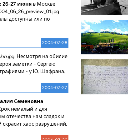
 26-27 июня
в Москве
04_06_26_preview_01.jpg
налы доступны или по
2004-07-28
in.j
pg. Несмотря на обилие
ероя заметки - Сергею
графиями - у Ю. Шафрана.
2004-07-27
талия Семеновна
Срок немалый и для
Дым отечества нам сладок и
й скрасит хаос разрушений.