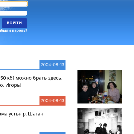
ВОЙТИ
абыли пароль?
2004-08-13
150 кб) можно брать
здесь
.
о, Игорь!
2004-08-13
ма устья р. Шаган