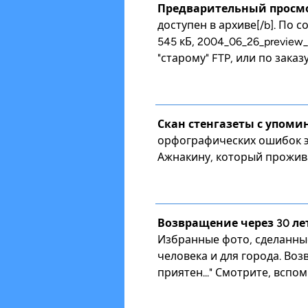
Предварительный просмо
доступен в архиве[/b]. По 
545 кБ, 2004_06_26_preview_
"старому" FTP, или по заказ
Скан стенгазеты с упом
орфографических ошибок эт
Ажнакину, который прожива
Возвращение через 30 ле
Избранные фото, сделанные
человека и для города. Воз
приятен..." Смотрите, вспо