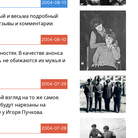
2004-08-13
ный и весьма подробный
тзывы и комментарии.
2004-08-10
тностях. В качестве анонса
ь не обижаются их мужья и
2004-07-29
й взгляд на то же самое.
 будут нарезаны на
) у
Игоря Пучкова
.
2004-07-28