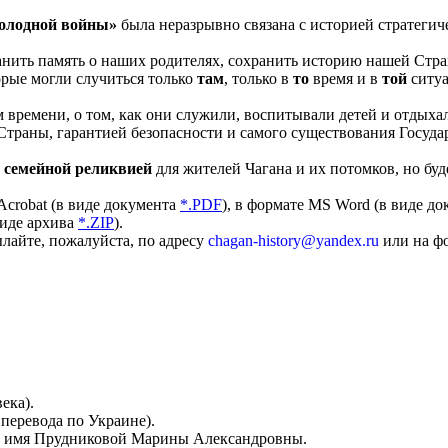
олодной войны»
была неразрывно связана с историей стратеги
хранить память о наших родителях, сохранить историю нашей Стр
рые могли случиться только
там
, только в
то
время и в
той
ситуа
 времени, о том, как они служили, воспитывали детей и отдыхал
 Страны, гарантией безопасности и самого существования Госуда
т
семейной реликвией
для жителей Чагана и их потомков, но бу
Acrobat (в виде документа
*.PDF
), в формате MS Word (в виде д
виде архива
*.ZIP
).
лайте, пожалуйста, по адресу
chagan-history@yandex.ru
или на ф
ека).
перевода по Украине).
 на имя Прудниковой Марины Александровны.