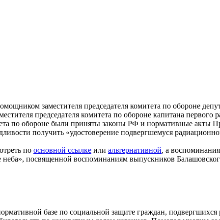
омощником заместителя председателя комитета по обороне депу
заместителя председателя комитета по обороне капитана первого р
итета по обороне были приняты законы РФ и нормативные акты П
ведливости получить «удостоверение подвергшемуся радиационн
мотреть по
основной ссылке
или
альтернативной
, а воспоминани
не неба», посвященной воспоминаниям выпускников Балашовского
 нормативной базе по социальной защите граждан, подвергшихс