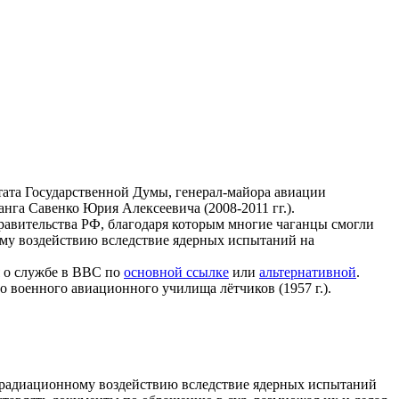
тата Государственной Думы, генерал-майора авиации
анга Савенко Юрия Алексеевича (2008-2011 гг.).
равительства РФ, благодаря которым многие чаганцы смогли
ому воздействию вследствие ядерных испытаний на
я о службе в ВВС по
основной ссылке
или
альтернативной
.
 военного авиационного училища лётчиков (1957 г.).
я радиационному воздействию вследствие ядерных испытаний