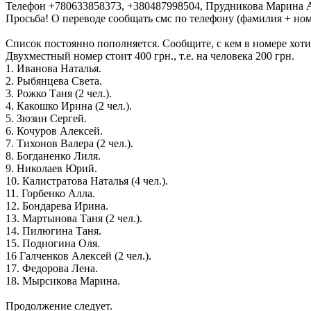
Телефон +780633858373, +380487998504, Прудникова Марина 
Просьба! О переводе сообщать смс по телефону (фамилия + ном
Список постоянно пополняется. Сообщите, с кем в номере хоти
Двухместный номер стоит 400 грн., т.е. на человека 200 грн.
1. Иванова Наталья.
2. Рыбянцева Света.
3. Рожко Таня (2 чел.).
4. Какошко Ирина (2 чел.).
5. Зюзин Сергей.
6. Кочуров Алексей.
7. Тихонов Валера (2 чел.).
8. Богданенко Лиля.
9. Николаев Юрий.
10. Калистратова Наталья (4 чел.).
11. Горбенко Алла.
12. Бондарева Ирина.
13. Мартынова Таня (2 чел.).
14. Пилюгина Таня.
15. Подногина Оля.
16 Галченков Алексей (2 чел.).
17. Федорова Лена.
18. Мырсикова Марина.
Продолжение следует.