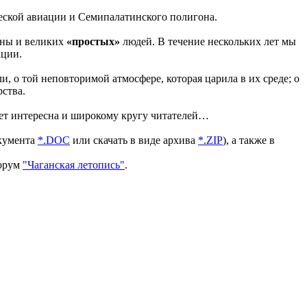
ческой авиации и Семипалатинского полигона.
аны и великих
«простых»
людей. В течение нескольких лет мы
ции.
и, о той неповторимой атмосфере, которая царила в их среде; о
рства.
дет интересна и широкому кругу читателей…
окумента
*.DOC
или скачать в виде архива
*.ZIP
), а также в
орум
"Чаганская летопись"
.