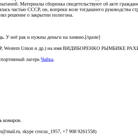
пытаний. Материалы сборника свидетельствуют об акте гражда
ялась частью СССР, он, вопреки воле тогдашнего руководства с
нял решение о закрытии полигона.
. У неё рак и нужны деньги на химию.[/quote]
ИДЕР, Western Union и др.) на имя ВИДИБОРЕНКО РЫМБИКЕ 
 спортивный лагерь
Чайка
.
ь комаров.
an@mail.ru, skype crocus_1957, +7 908 9261558)