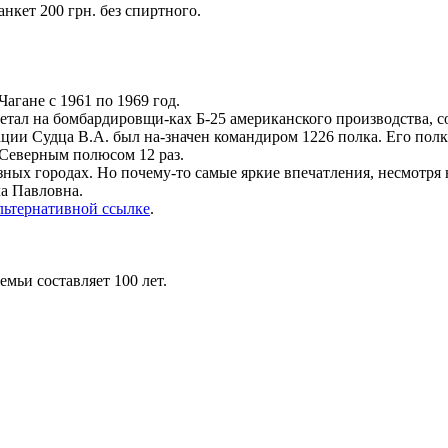
нкет 200 грн. без спиртного.
агане с 1961 по 1969 год.
тал на бомбардировщи-ках Б-25 американского производства, со
ии Судца В.А. был на-значен командиром 1226 полка. Его пол
Северным полюсом 12 раз.
ных городах. Но почему-то самые яркие впечатления, несмотря н
ла Павловна.
льтернативной ссылке
.
мьи составляет 100 лет.