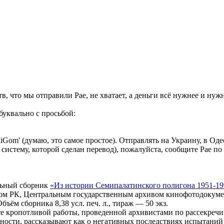
тв, что мы отправили Рае, не хватает, а деньги всё нужнее и ну
буквально с просьбой:
'MiGom' (думаю, это самое простое). Отправлять на Украину,
стему, которой сделан перевод), пожалуйста, сообщите Рае по
льный сборник
«Из истории Семипалатинского полигона 1951-199
ом РК, Центральным государственным архивом кинофотодокуме
ъём сборника 8,38 усл. печ. л., тираж — 50 экз.
ате кропотливой работы, проведенной архивистами по рассекр
ности, рассказывают как о негативных последствиях испытаний