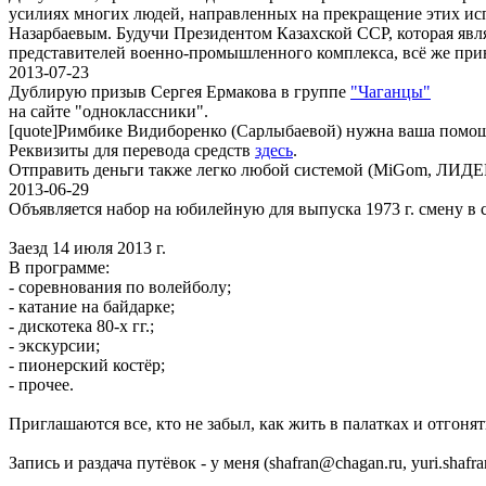
усилиях многих людей, направленных на прекращение этих ис
Назарбаевым. Будучи Президентом Казахской ССР, которая явл
представителей военно-промышленного комплекса, всё же при
2013-07-23
Дублирую призыв Сергея Ермакова в группе
"Чаганцы"
на сайте "одноклассники".
[quote]Римбике Видиборенко (Сарлыбаевой) нужна ваша помощь
Реквизиты для перевода средств
здесь
.
Отправить деньги также легко любой системой (MiGom, Л
2013-06-29
Объявляется набор на юбилейную для выпуска 1973 г. смену в
Заезд 14 июля 2013 г.
В программе:
- соревнования по волейболу;
- катание на байдарке;
- дискотека 80-х гг.;
- экскурсии;
- пионерский костёр;
- прочее.
Приглашаются все, кто не забыл, как жить в палатках и отгонят
Запись и раздача путёвок - у меня (shafran@chagan.ru, yuri.shafr