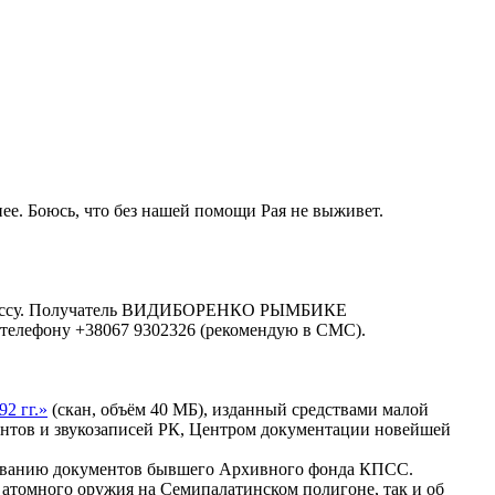
жнее. Боюсь, что без нашей помощи Рая не выживет.
 в Одессу. Получатель ВИДИБОРЕНКО РЫМБИКЕ
 телефону +38067 9302326 (рекомендую в СМС).
2 гг.»
(скан, объём 40 МБ), изданный средствами малой
нтов и звукозаписей РК, Центром документации новейшей
ечиванию документов бывшего Архивного фонда КПСС.
 атомного оружия на Семипалатинском полигоне, так и об