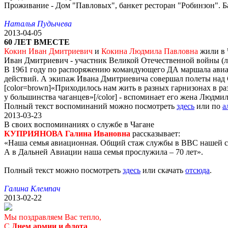
Проживание - Дом "Павловых", банкет ресторан "Робинзон". Ба
Наталья Пудычева
2013-04-05
60 ЛЕТ ВМЕСТЕ
Кокин Иван Дмитриевич
и
Кокина Людмила Павловна
жили в Ч
Иван Дмитриевич - участник Великой Отечественной войны (ле
В 1961 году по распоряжению командующего ДА маршала авиац
действий. А экипаж Ивана Дмитриевича совершал полеты над 
[color=brown]«Приходилось нам жить в разных гарнизонах в раз
у большинства чаганцев»[/color] - вспоминает его жена Людми
Полный текст воспоминаний можно посмотреть
здесь
или по
а
2013-03-23
В своих воспоминаниях о службе в Чагане
КУПРИЯНОВА Галина Ивановна
рассказывает:
«Наша семья авиационная. Общий стаж службы в ВВС нашей се
А в Дальней Авиации наша семья прослужила – 70 лет».
Полный текст можно посмотреть
здесь
или скачать
отсюда
.
Галина Клемпач
2013-02-22
Мы поздравляем Вас тепло,
С
Днем армии и флота
,