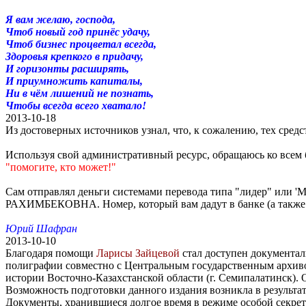
Я вам желаю, господа,
Чтоб новый год принёс удачу,
Чтоб бизнес процветал всегда,
Здоровья крепкого в придачу,
И горизонты расширять,
И приумножить капиталы,
Ни в чём лишений не познать,
Чтобы всегда всего хватало!
2013-10-18
Из достоверных источников узнал, что, к сожалению, тех средс
Используя свой административный ресурс, обращаюсь ко всем 
"помогите, кто может!"
Сам отправлял деньги системами перевода типа "лидер" или 
РАХИМБЕКОВНА. Номер, который вам дадут в банке (а также си
Юрий Шафран
2013-10-10
Благодаря помощи
Ларисы Зайцевой
стал доступен документа
полиграфии совместно с Центральным государственным архив
истории Восточно-Казахстанской области (г. Семипалатинск). Об
Возможность подготовки данного издания возникла в результ
Документы, хранившиеся долгое время в режиме особой секрет