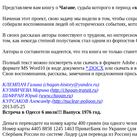
Представляем вам книгу о
Чагане
, судьба которого в период
«х
Начиная этот проект, свою задачу мы видели в том, чтобы со
собирали воспоминания людей об исторических событиях, кото
В своих рассказах авторы повествуют о трудном, но интересном
том, как некогда степной полустанок стал одним из форпостов
Авторы и составители надеются, что эта книга не только стане
Полный текст можно посмотреть или скачать в формате Adobe 
формате MS Word10 (в виде документа
*.DOCX
или скачать в 
Свои воспоминания, рассказы, замечания и предложения присы
КЛЕМПАЧ Галина (сhagan-history@yandex.ru)
КУЗМИЧЕВА Марина (
http://chagan-tranzit.ru
)
ШАФРАН Юрий (
www.chagan.ru
)
КУРСАКОВ Александр (
http://nuclear-poligon.ru
)
2013-05-25
Встреча в Одессе 6 июля!!! Выпуск 1976 год.
Деньги переводите на номер карты 400 гривен (на одного челов
Номер карты 4405 8858 1245 1463 ПриватБанк по Украине (для 
Сбербанк России по системе Лидер (для перевода из России)