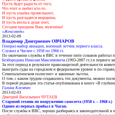
Пусть будет радость от того,
Что чтит и любит кто-то.
И пусть улыбка промелькнет,
И пусть разгладятся морщины,
И пусть весна в душе поет,
Сегодня праздник Ваш, мужчины!
«Женсовет»
2013-02-09
Владимир Дмитриевич ОВЧАРОВ
Генерал-майор авиации, военный летчик первого класса.
Служил в Чагане с 1958 по 1966 гг.
По окончании службы в ВВС в течение пяти созывов работал п
Безбородова Николая Максимовича
(1993-2007 гг.) и первого 
За этот период в результате правозащитной деятельности ком
выиграть суды на городском и федеральном уровне и по спра
Семипалатинском полигоне» и законные льготы.
О том, с каким трудом создавались эти документы, можно пос
В первой редакции эта статья опубликована в книге «В глуби
Галина Клемпач
2013-02-03
Дмитрий Васильевич ЧУТАЕВ
Старший техник по вооружению самолета (1958 г. – 1968 г.)
Одним из первых прибыл в Чаган.
После службы в ВВС, хорошо разбираясь в законодательной и