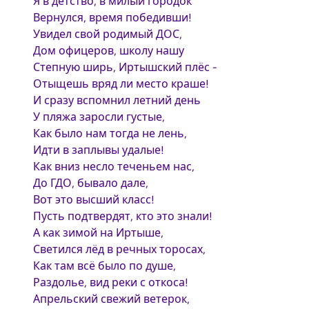
Я в детство, в милый городок
Вернулся, время победивши!
Увидел свой родимый ДОС,
Дом офицеров, школу нашу
Степную ширь, Иртышский плёс -
Отыщешь вряд ли место краше!
И сразу вспомнил летний день
У пляжа заросли густые,
Как было нам тогда не лень,
Идти в заплывы удалые!
Как вниз несло теченьем нас,
До ГДО, бывало дале,
Вот это высший класс!
Пусть подтвердят, кто это знали!
А как зимой на Иртыше,
Светился лёд в речных торосах,
Как там всё было по душе,
Раздолье, вид реки с откоса!
Апрельский свежий ветерок,