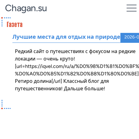
Chagan.su
Лучшие места для отдых на природе
2026-0
Редкий сайт о путешествиях с фокусом на редкие
локации — очень круто!
[url=https://iqvel.com/ru/a/%D0%98%D1%81%
%D0%A0%D0%B5%D1%82%D0%B8%D1%80%D0%BE]Б
Ретиро долина[/url] Классный блог для
путешественников! Дальше больше!