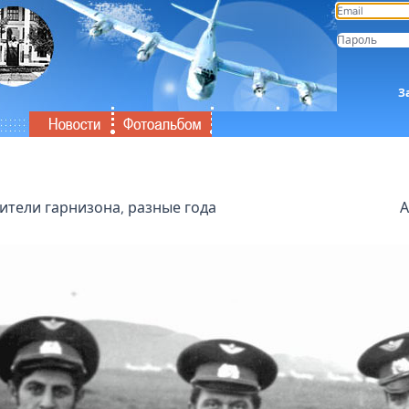
З
тели гарнизона, разные года
А