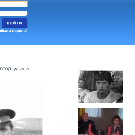
ВОЙТИ
абыли пароль?
втор: yashish