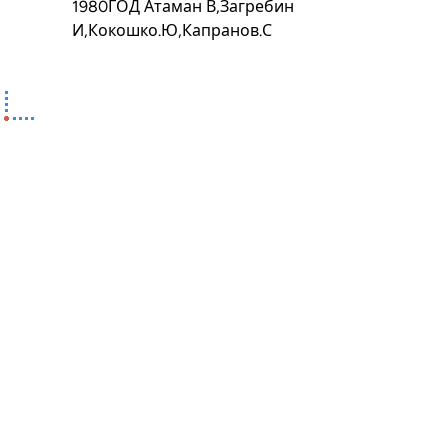
1980ГОД Атаман В,Загребин
И,Кокошко.Ю,Капранов.С