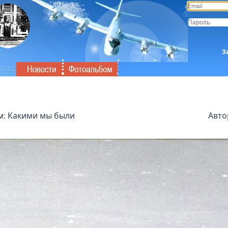
З
: Какими мы были
Автор