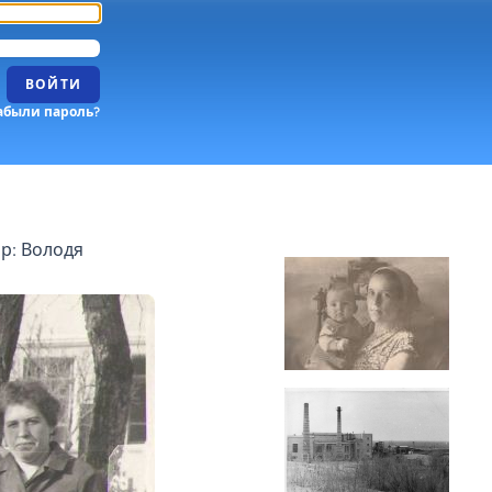
ВОЙТИ
абыли пароль?
р: Володя