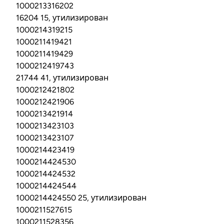
1000213316202
16204 15, утилизирован
1000214319215
1000211419421
1000211419429
1000212419743
21744 41, утилизирован
1000212421802
1000212421906
1000213421914
1000213423103
1000213423107
1000214423419
1000214424530
1000214424532
1000214424544
1000214424550 25, утилизирован
1000211527615
1000211528356