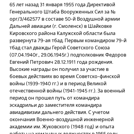
65 лет назад 31 января 1955 года Директивой
Генерального Штаба Вооруженных Сил за №
орг/3/462577 в составе 50-й Воздушной армии
Дальней авиации (г. Смоленск) в Шайковке
Кировского района Калужской области была
развернута 79-ая тбад. Первым командиром 79-й
тбад стал дважды Герой Советского Союза
(07.04.1940г., 29.06.1945г.) подполковник Федоров
Евгений Петрович 28.12.1911 года рождения.
Высокие награды он получил за участие в
боевых действиях во время Советско-финской
войны (1939-1940 гг.) и в период Великой
отечественной войны (1941-1945 гг.). За военный
период он прошел путь от командира
эскадрильи до заместителя командира
авиадивизии дальнего действия. С учетом
окончания Военно-воздушной инженерной
академии им. Жуковского (1948 год) и опыта
работы на командных должностях в 1955 году