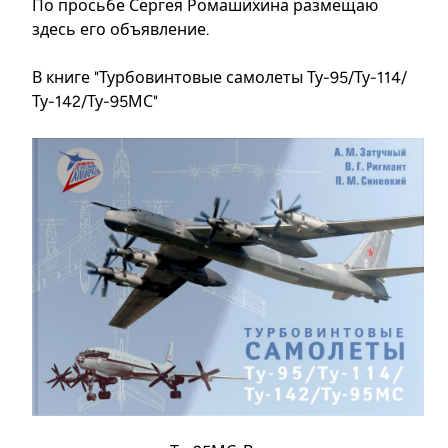
По просьбе Сергея Ромашихина размещаю
здесь его объявление.
В книге "Турбовинтовые самолеты Ту-95/Ту-114/
Ту-142/Ту-95МС"