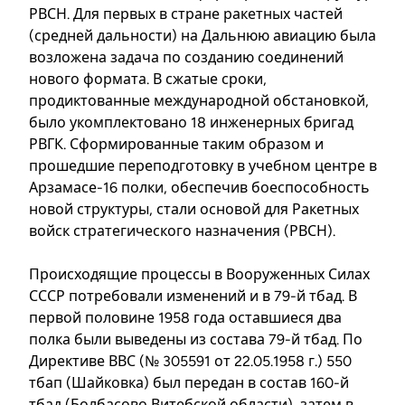
РВСН. Для первых в стране ракетных частей
(средней дальности) на Дальнюю авиацию была
возложена задача по созданию соединений
нового формата. В сжатые сроки,
продиктованные международной обстановкой,
было укомплектовано 18 инженерных бригад
РВГК. Сформированные таким образом и
прошедшие переподготовку в учебном центре в
Арзамасе-16 полки, обеспечив боеспособность
новой структуры, стали основой для Ракетных
войск стратегического назначения (РВСН).
Происходящие процессы в Вооруженных Силах
СССР потребовали изменений и в 79-й тбад. В
первой половине 1958 года оставшиеся два
полка были выведены из состава 79-й тбад. По
Директиве ВВС (№ 305591 от 22.05.1958 г.) 550
тбап (Шайковка) был передан в состав 160-й
тбад (Болбасово Витебской области), затем в