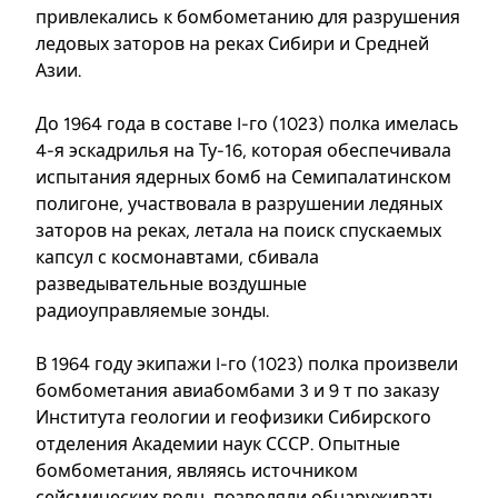
привлекались к бомбометанию для разрушения
ледовых заторов на реках Сибири и Средней
Азии.
До 1964 года в составе I-го (1023) полка имелась
4-я эскадрилья на Ту-16, которая обеспечивала
испытания ядерных бомб на Семипалатинском
полигоне, участвовала в разрушении ледяных
заторов на реках, летала на поиск спускаемых
капсул с космонавтами, сбивала
разведывательные воздушные
радиоуправляемые зонды.
В 1964 году экипажи I-го (1023) полка произвели
бомбометания авиабомбами 3 и 9 т по заказу
Института геологии и геофизики Сибирского
отделения Академии наук СССР. Опытные
бомбометания, являясь источником
сейсмических волн, позволяли обнаруживать