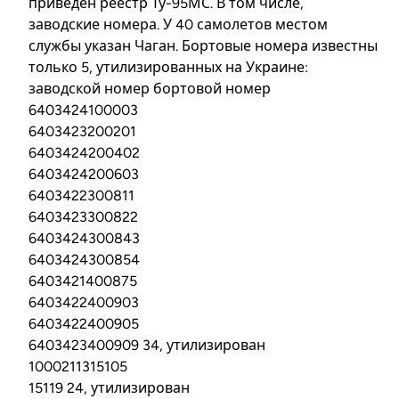
приведен реестр Ту-95МС. В том числе,
заводские номера. У 40 самолетов местом
службы указан Чаган. Бортовые номера известны
только 5, утилизированных на Украине:
заводской номер бортовой номер
6403424100003
6403423200201
6403424200402
6403424200603
6403422300811
6403423300822
6403424300843
6403424300854
6403421400875
6403422400903
6403422400905
6403423400909 34, утилизирован
1000211315105
15119 24, утилизирован