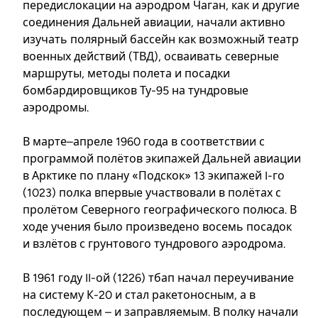
передислокации на аэродром Чаган, как и другие
соединения Дальней авиации, начали активно
изучать полярный бассейн как возможный театр
военных действий (ТВД), осваивать северные
маршруты, методы полета и посадки
бомбардировщиков Ту-95 на тундровые
аэродромы.
В марте–апреле 1960 года в соответствии с
программой полётов экипажей Дальней авиации
в Арктике по плану «Подскок» 13 экипажей I-го
(1023) полка впервые участвовали в полётах с
пролётом Северного географического полюса. В
ходе учения было произведено восемь посадок
и взлётов с грунтового тундрового аэродрома.
В 1961 году II-ой (1226) тбап начал переучивание
на систему К-20 и стал ракетоносным, а в
последующем – и заправляемым. В полку начали