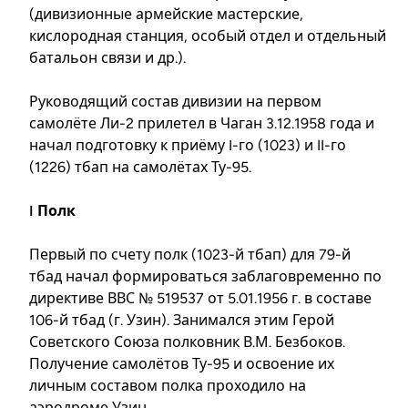
(дивизионные армейские мастерские,
кислородная станция, особый отдел и отдельный
батальон связи и др.).
Руководящий состав дивизии на первом
самолёте Ли-2 прилетел в Чаган 3.12.1958 года и
начал подготовку к приёму I-го (1023) и II-го
(1226) тбап на самолётах Ту-95.
I Полк
Первый по счету полк (1023-й тбап) для 79-й
тбад начал формироваться заблаговременно по
директиве ВВС № 519537 от 5.01.1956 г. в составе
106-й тбад (г. Узин). Занимался этим Герой
Советского Союза полковник В.М. Безбоков.
Получение самолётов Ту-95 и освоение их
личным составом полка проходило на
аэродроме Узин.