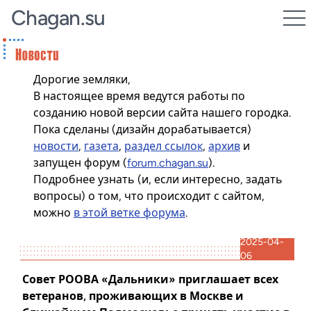
Chagan.su
Дорогие земляки,
В настоящее время ведутся работы по
созданию новой версии сайта нашего городка.
Пока сделаны (дизайн дорабатывается)
новости
,
газета
,
раздел ссылок
,
архив
и
запущен форум (
forum.chagan.su
).
Подробнее узнать (и, если интересно, задать
вопросы) о том, что происходит с сайтом,
можно
в этой ветке форума
.
2025-04-
06
Совет РООВА «Дальники» приглашает всех
ветеранов, проживающих в Москве и