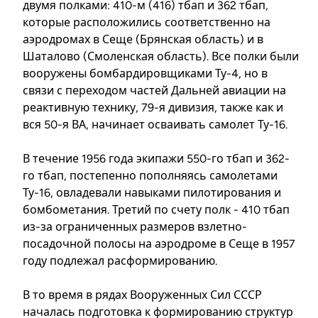
двумя полками: 410-м (416) тбап и 362 тбап,
которые расположились соответственно на
аэродромах в Сеще (Брянская область) и в
Шаталово (Смоленская область). Все полки были
вооружены бомбардировщиками Ту-4, но в
связи с переходом частей Дальней авиации на
реактивную технику, 79-я дивизия, также как и
вся 50-я ВА, начинает осваивать самолет Ту-16.
В течение 1956 года экипажи 550-го тбап и 362-
го тбап, постепенно пополняясь самолетами
Ту-16, овладевали навыками пилотирования и
бомбометания. Третий по счету полк - 410 тбап
из-за ограниченных размеров взлетно-
посадочной полосы на аэродроме в Сеще в 1957
году подлежал расформированию.
В то время в рядах Вооруженных Сил СССР
началась подготовка к формированию структур