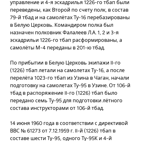
управление и 4-я эскадрилья 1226-го тбап были
переведены, как Второй по счету полк, в состав
79-й тбад и на самолётах Ту-16 перебазированы
в Белую Церковь. Командиром полка был
назначен полковник Фалалеев Л.А. 1, 2 и 3-я
эскадрильи 1226-го тбап расформированы, а
самолёты М-4 переданы в 201-ю тбад.
По прибытии в Белую Церковь экипажи II-го
(1226) тбап летали на самолетах Ту-16, а после
перелёта 1023-го тбап из Узина в Чаган, начали
подготовку на самолетах Ту-95 в Узине. От 106-й
тбад в распоряжение II-го (1226) тбап было
передано семь Ту-95 для подготовки лётного
состава инструкторами от 106-й тбад.
14 июня 1960 года в соответствии с директивой
ВВС № 61273 от 7.12.1959 г. II-й (1226) тбап в
составе шести Ту-95, одного Ту-95К и 4-й